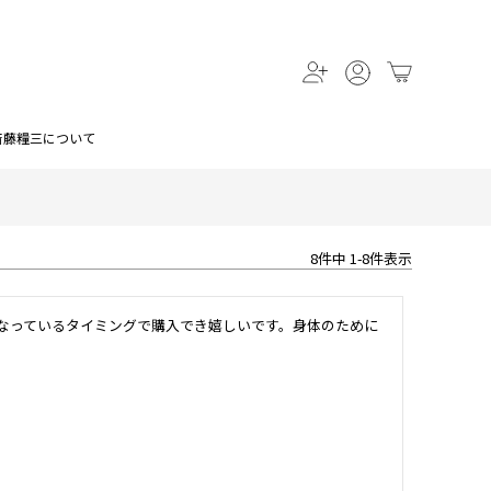
斎藤糧三について
8
件中
1
-
8
件表示
なっているタイミングで購入でき嬉しいです。身体のために