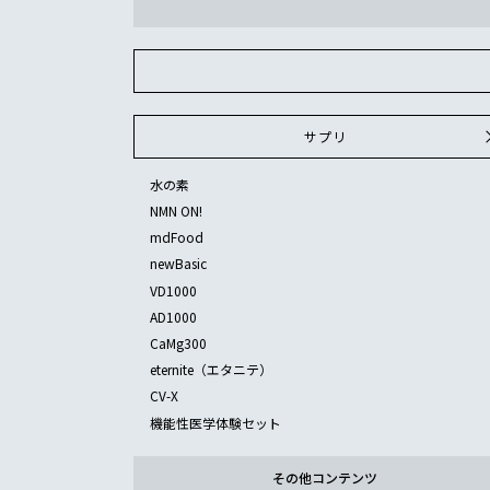
サプリ
水の素
NMN ON!
mdFood
newBasic
VD1000
AD1000
CaMg300
eternite（エタニテ）
CV-X
機能性医学体験セット
その他コンテンツ