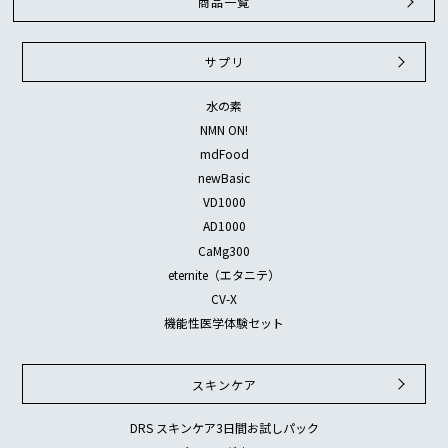
商品一覧
サプリ
水の素
NMN ON!
mdFood
newBasic
VD1000
AD1000
CaMg300
eternite（エタニテ）
CV-X
機能性医学体験セット
スキンケア
DRS スキンケア3日間お試しパック