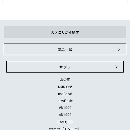
カテゴリから探す
商品一覧
サプリ
水の素
NMN ON!
mdFood
newBasic
VD1000
AD1000
CaMg300
eternite（エタニテ）