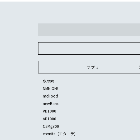
サプリ
水の素
NMN ON!
mdFood
newBasic
VD1000
AD1000
CaMg300
eternite（エタニテ）