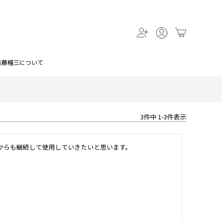
斎藤糧三について
3
件中
1
-
3
件表示
からも継続して使用していきたいと思います。