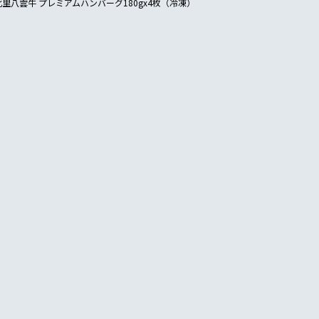
北里八雲牛 プレミアムハンバーグ180gx4枚（冷凍）