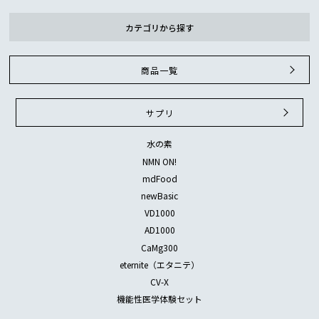
カテゴリから探す
商品一覧
サプリ
水の素
NMN ON!
mdFood
newBasic
VD1000
AD1000
CaMg300
eternite（エタニテ）
CV-X
機能性医学体験セット