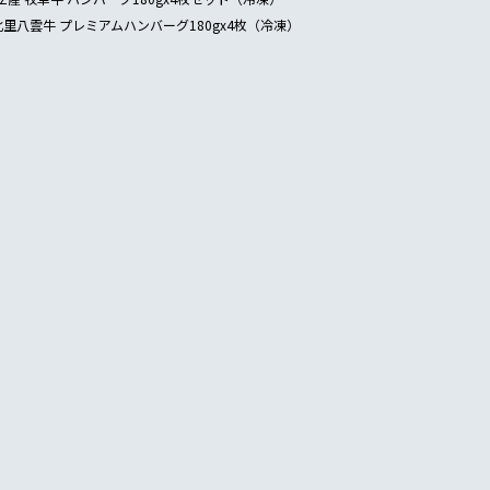
北里八雲牛 プレミアムハンバーグ180gx4枚（冷凍）