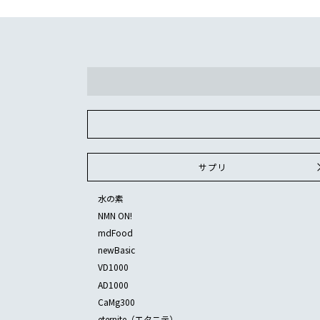
サプリ
水の素
NMN ON!
mdFood
newBasic
VD1000
AD1000
CaMg300
eternite（エタニテ）