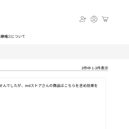
斎藤糧三について
3
件中
1
-
3
件表示
せんでしたが、mdストアさんの商品はこちらを含め効果を