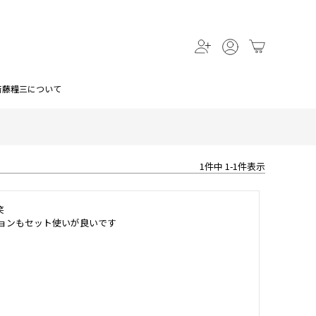
斎藤糧三について
1
件中
1
-
1
件表示


ョンもセット使いが良いです