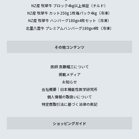
NZ産 牧草牛 ブロック4kg以上保証（チルド）
NZ産 牧草牛 カット250g 1枚毎パック4kg（冷凍）
NZ産 牧草牛 ハンバーグ180gx4枚セット（冷凍）
北里八雲牛 プレミアムハンバーグ180gx4枚（冷凍）
その他コンテンツ
医師 斎藤糧三について
掲載メディア
お知らせ
会社概要｜日本機能性医学研究所
個人情報の取扱いについて
特定商取引法に基づく法律の表記
ショッピングガイド