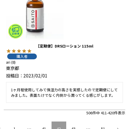
【定期便】DRSローション 115ml
購入者
ari
8
東京都
投稿日
2023/02/01
1ヶ月程使用してみて保湿力の高さを実感したので定期便にして
みました。表面たけでなく内側から潤ってくる感じがします。
506
件中
411
-
420
件表示
1
…
41
42
43
…
51