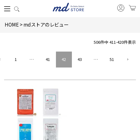
HOME
mdストアのレビュー
506
件中
411
-
420
件表示
1
…
41
42
43
…
51