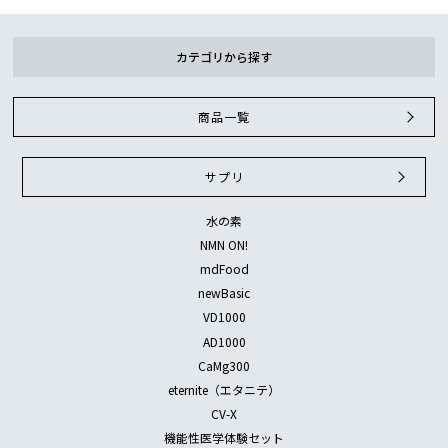
カテゴリから探す
商品一覧
サプリ
水の素
NMN ON!
mdFood
newBasic
VD1000
AD1000
CaMg300
eternite（エタニテ）
CV-X
機能性医学体験セット