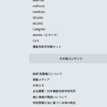
NMN ON!
mdFood
newBasic
VD1000
AD1000
CaMg300
eternite（エタニテ）
CV-X
機能性医学体験セット
その他コンテンツ
医師 斎藤糧三について
掲載メディア
お知らせ
会社概要｜日本機能性医学研究所
個人情報の取扱いについて
特定商取引法に基づく法律の表記