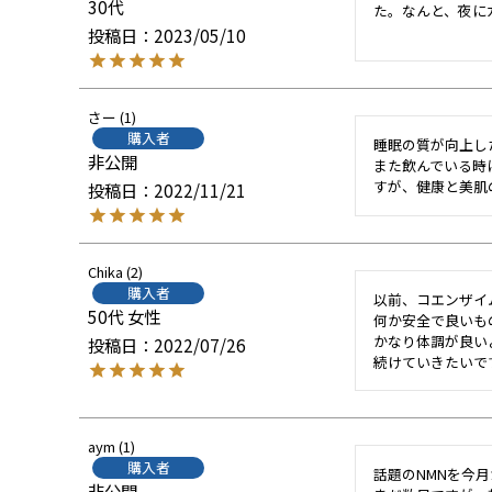
30代
た。なんと、夜に
投稿日
2023/05/10
さー
1
購入者
睡眠の質が向上し
非公開
また飲んでいる時
すが、健康と美肌
投稿日
2022/11/21
Chika
2
購入者
以前、コエンザイ
50代
女性
何か安全で良いも
かなり体調が良い
投稿日
2022/07/26
続けていきたいで
aym
1
購入者
話題のNMNを今月
非公開