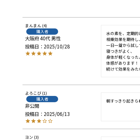
まんまん
4
購入者
水の素を、定期的
大阪府
40代
男性
相乗効果を期待し、
一日一錠から試し
投稿日
2025/10/28
寝つきがよく、

身体が軽くなったよ
体感があります！

続けて効果をみた
よろこび
1
購入者
朝すっきり起きら
非公開
投稿日
2025/06/13
ヨン
3