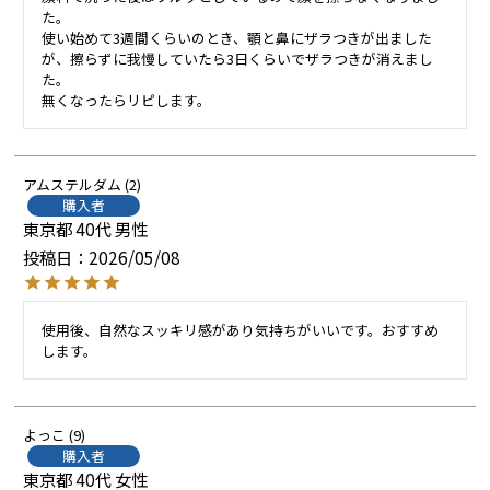
た。

使い始めて3週間くらいのとき、顎と鼻にザラつきが出ました
が、擦らずに我慢していたら3日くらいでザラつきが消えまし
た。

無くなったらリピします。
アムステルダム
2
購入者
東京都
40代
男性
投稿日
2026/05/08
使用後、自然なスッキリ感があり気持ちがいいです。おすすめ
します。
よっこ
9
購入者
東京都
40代
女性