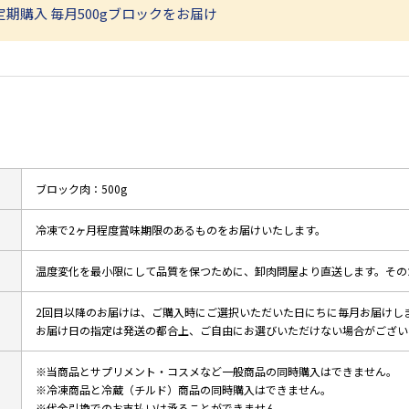
定期購入 毎月500gブロックをお届け
ブロック肉：500g
冷凍で2ヶ月程度賞味期限のあるものをお届けいたします。
温度変化を最小限にして品質を保つために、卸肉問屋より直送します。その
2回目以降のお届けは、ご購入時にご選択いただいた日にちに毎月お届けし
お届け日の指定は発送の都合上、ご自由にお選びいただけない場合がござい
※当商品とサプリメント・コスメなど一般商品の同時購入はできません。
※冷凍商品と冷蔵（チルド）商品の同時購入はできません。
※代金引換でのお支払いは承ることができません。