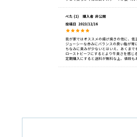
ぺた
1
購入者
非公開
投稿日
2023/12/16
我が家ではオススメの揚げ焼きの他に、低温
ジューシーな赤みにバランスの良い脂が胃に
ちなみに臭みが少ないとはいえ、あくまで
ローストビーフにするとより牛臭さを感じる
定期購入にすると送料が無料な上、値段も