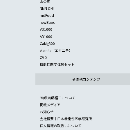
水の素
NMN ON!
mdFood
newBasic
VD1000
AD1000
CaMg300
eternite（エタニテ）
CV-X
機能性医学体験セット
その他コンテンツ
医師 斎藤糧三について
掲載メディア
お知らせ
会社概要｜日本機能性医学研究所
個人情報の取扱いについて