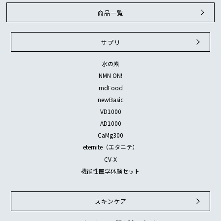
商品一覧
サプリ
水の素
NMN ON!
mdFood
newBasic
VD1000
AD1000
CaMg300
eternite（エタニテ）
CV-X
機能性医学体験セット
スキンケア